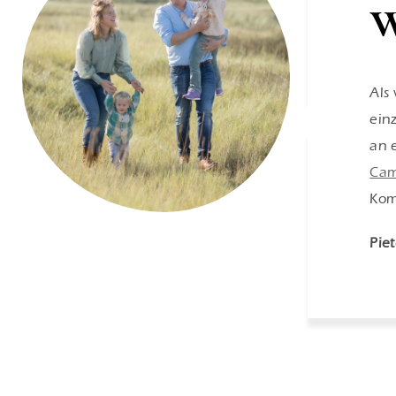
W
Als
ein
an 
Cam
Kom
Pie