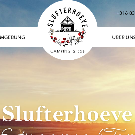
+316 83
MGEBUNG
ÜBER UN
Slufterhoeve