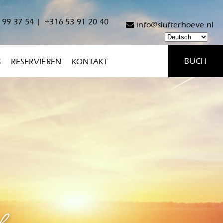
 99 37 54
|
+316 53 91 20 40
info@slufterhoeve.nl
BUCH
S
RESERVIEREN
KONTAKT