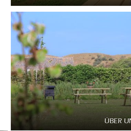
Lees mee
ÜBER U