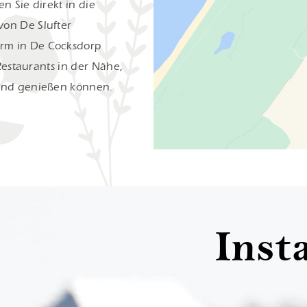
n Sie direkt in die
von De Slufter
rm in De Cocksdorp
 Restaurants in der Nähe,
bend genießen können.
Inst