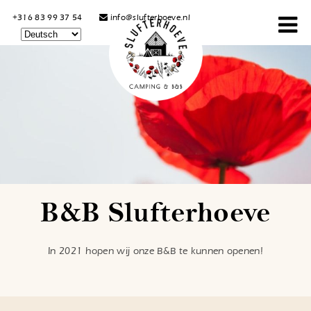
+316 83 99 37 54
info@slufterhoeve.nl
B&B Slufterhoeve
In 2021 hopen wij onze B&B te kunnen openen!