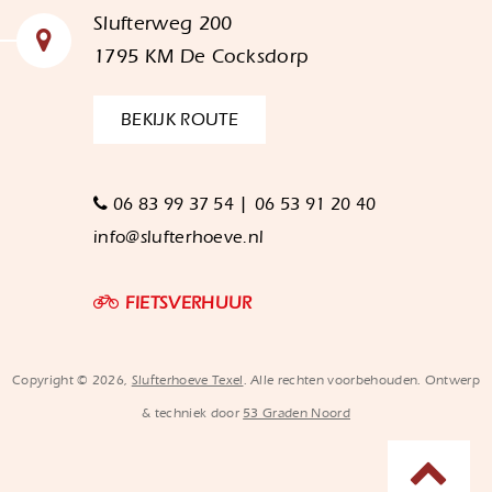
Slufterweg 200
1795 KM De Cocksdorp
BEKIJK ROUTE
|
06 83 99 37 54
06 53 91 20 40
info@slufterhoeve.nl
FIETSVERHUUR
Copyright © 2026,
Slufterhoeve Texel
. Alle rechten voorbehouden. Ontwerp
& techniek door
53 Graden Noord