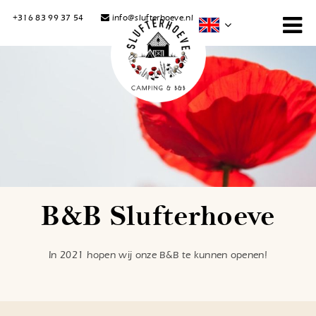
+316 83 99 37 54
info@slufterhoeve.nl
B&B Slufterhoeve
In 2021 hopen wij onze B&B te kunnen openen!